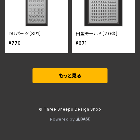
DUパーツ［SP1］
円型モールド［2.0Φ］
¥770
¥671
もっと見る
© Three Sheeps Design Shop
Powered by