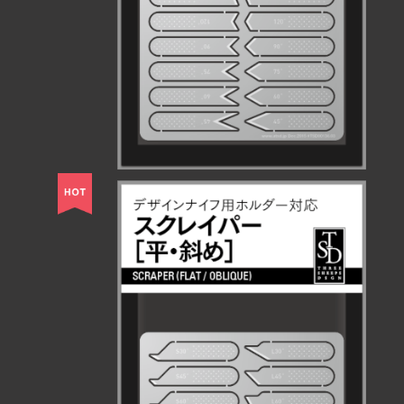
¥770
スクレイパー［平・斜め］
¥715