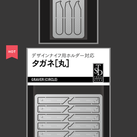
タガネ［丸］
¥770