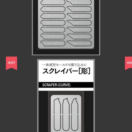
¥1,045
スクレイパー［彫］
¥462