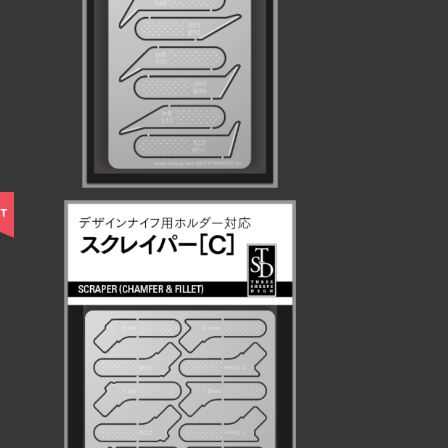
¥660
スクレイパー［C］
¥1,155