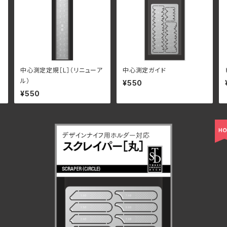
中心測定定規［L］（リニューア
中心測定ガイド
ル）
¥550
¥550
スクレイバー［丸］