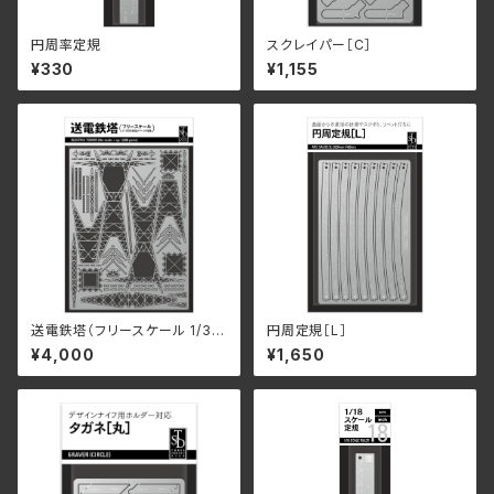
円周率定規
スクレイパー［C］
¥330
¥1,155
送電鉄塔（フリースケール 1/35
円周定規［L］
0対応パーツ付属）
¥4,000
¥1,650