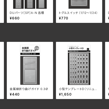
DUパーツ［SP］A-N 各種
トグルスイッチ （1/12〜1/24）
¥660
¥770
金属線折り曲げガイド 0.3Ø
小型テンプレートD（リニュー
アル）
¥440
¥1,650