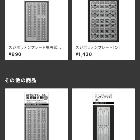
スジボリテンプレート用等距離
スジボリテンプレート［O］
定規
¥990
¥1,430
その他の商品