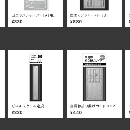
凹エッジシャーパー［A］用追
凹エッジシャーパー［B］
加サポート
¥330
¥880
1/144 スケール定規
金属線折り曲げガイド 0.5Ø
¥330
¥440