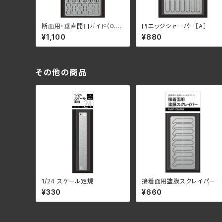
断面用・垂直開口ガイド（0.5
凹エッジシャーパー［A］
mmピンバイス用）
¥1,100
¥880
その他の商品
1/24 スケール定規
接着面用塗膜スクレイパー
¥330
¥660