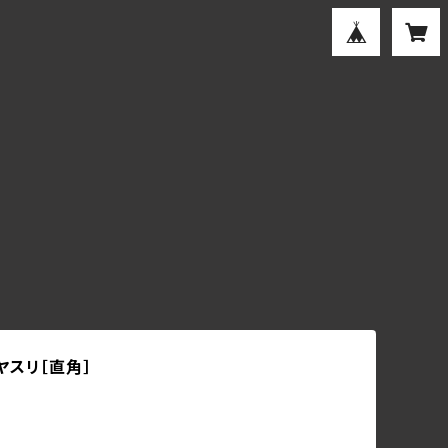
ヤスリ［直角］