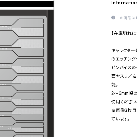
Internatio
この商品は
【在庫切れに
キャラクター
のエッチング
ピンバイスの
面ヤスリ／右
能。
2〜6mm幅
使用ください
※画像3枚目
ています。