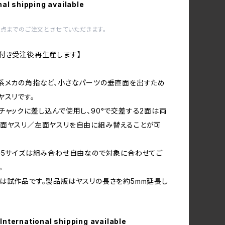
nal shipping available
1点までのご注文とさせていただきます。
付き受注後再生産します】
系メカの角指など、小さなパーツの垂直面を出すため
ヤスリです。
チャックに差し込んで使用し、90°で交差する2面は両
面ヤスリ／左面ヤスリを自由に組み替えることが可
の5サイズは組み合わせ自由なので対象に合わせてご
。
は試作品です。製品版はヤスリの長さを約5mm延長し
International shipping available