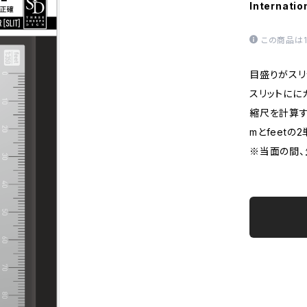
Internatio
この商品は
目盛りがスリ
スリットにに
縮尺を計算す
mとfeetの
※当面の間、