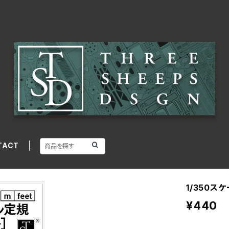
TACT
1/350ス
¥440