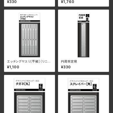
¥330
¥1,760
エッチングヤスリ［平細］（リニュ
円周率定規
ーアル）
¥1,100
¥330