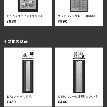
ピンバイスガイド ［六角形］
スジボリテンプレート用等距離
定規
¥880
¥990
その他の商品
1/72 スケール定規
1/350スケール定規［スリット］
¥330
¥440