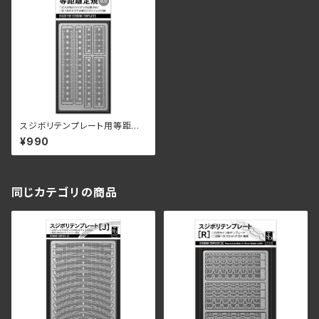
スジボリテンプレート用等距離
定規
¥990
同じカテゴリの商品