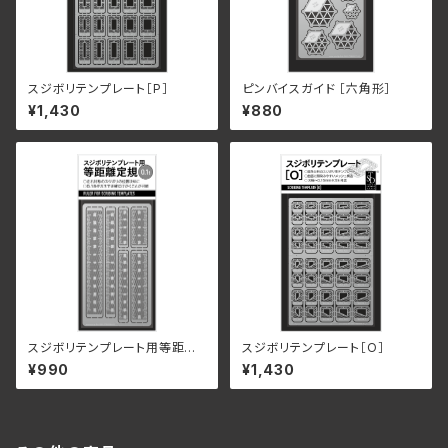
スジボリテンプレート［P］
ピンバイスガイド ［六角形］
¥1,430
¥880
スジボリテンプレート用等距離
スジボリテンプレート［O］
定規
¥990
¥1,430